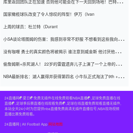
库里返回团队正在加速 否则他可能会在下一天回到场地！巴特勒迈
阿密的纸牌游戏引起了人们的关注
国家橄榄球队改变了令人惊叹的阵型！伊万（Ivan
上周的球员：杜兰特（Durant
小SA谈论塔图姆的伤害：我感到非常不舒服 不想看到这些我向他
道歉
没有咖喱 勇士的真实颜色将被揭示 谁注意到威金斯 他讨厌他的老
老板
偷詹姆斯+杀死湖人！ 22岁的雷霆遗弃儿子上演了一个上帝的剧
本：疯狂的反击争夺1亿元人民币的合同
NBA最新排名：湖人赢得并获得第四名 小牛队正式淘汰了9th + 76
人
24直播网☯️夏日☯️免费无插件在线免费观看NBA直播☯️,足球免费直播在线
直播☯️,足球季后赛直播在线观看免费☯️,足球在线直播免费观看直播无插件,
本站全天24小时为您提供nba直播免费高清无插件直播信号,NBA现场视频
直播比赛免费观看。
24直播网 | All Football App
网站地图