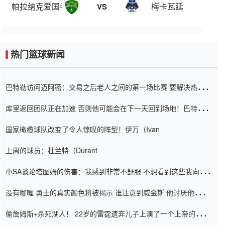
帕拉纳克爱国者
梅卡瓦延
VS
热门篮球新闻
巴特勒访问迈阿密：交易之后老人之间的第一场比赛 要解决热情的
怨恨
库里返回团队正在加速 否则他可能会在下一天回到场地！巴特勒迈
阿密的纸牌游戏引起了人们的关注
国家橄榄球队改变了令人惊叹的阵型！伊万（Ivan
上周的球员：杜兰特（Durant
小SA谈论塔图姆的伤害：我感到非常不舒服 不想看到这些我向他
道歉
没有咖喱 勇士的真实颜色将被揭示 谁注意到威金斯 他讨厌他的老
老板
偷詹姆斯+杀死湖人！ 22岁的雷霆遗弃儿子上演了一个上帝的剧
本：疯狂的反击争夺1亿元人民币的合同