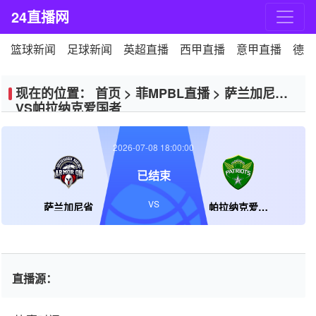
24直播网
篮球新闻
足球新闻
英超直播
西甲直播
意甲直播
德甲
现在的位置：
首页
>
菲MPBL直播
>
萨兰加尼省
VS帕拉纳克爱国者
2026-07-08 18:00:00
已结束
VS
萨兰加尼省
帕拉纳克爱国者
直播源：