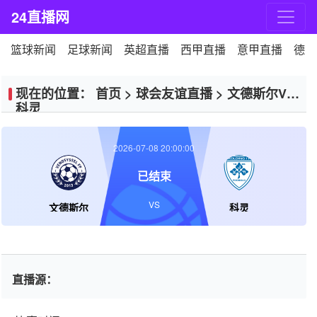
24直播网
篮球新闻
足球新闻
英超直播
西甲直播
意甲直播
德甲
现在的位置：
首页
>
球会友谊直播
>
文德斯尔VS
科灵
2026-07-08 20:00:00
已结束
VS
文德斯尔
科灵
直播源：