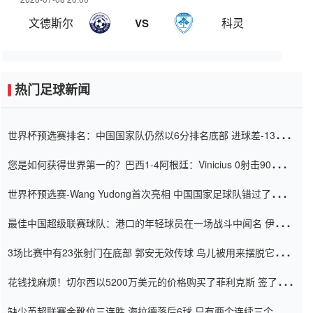
文德斯尔
科灵
VS
热门足球新闻
世界杯预选赛排名：中国国家队仍然以6分排名底部 进球差-13令人
震惊
您是如何获得世界第一的？巴西1-4阿根廷：Vinicius 0射击90分钟
内
世界杯预选赛-Wang Yudong首次亮相 中国国家足球队错过了世界
杯0-2
最佳中国超级联赛球队：港口的年轻球员在一场战斗中闻名 伊万放
弃了泰桑（Taishan）
3场比赛中有23张射门在底部 郭安无效传球 鸟儿被用来摆脱它
Setien痴迷于三名后卫
花钱找麻烦！切尔西以5200万美元的价格购买了菲利克斯 签了7年
并在半年内租了夏窗口
缺少英超联赛金靴位三连胜 海拉德落后6球 只有两个连续三个连续