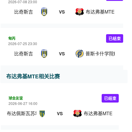
2026-07-08 23:00
比奇斯吉
布达弗基MTE
VS
匈丙
已结束
2026-07-25 23:30
比奇斯吉
普斯卡什学院B队
VS
布达弗基MTE相关比赛
球会友谊
已结束
2026-06-27 16:00
布达佩斯瓦苏塔斯
布达弗基MTE
VS