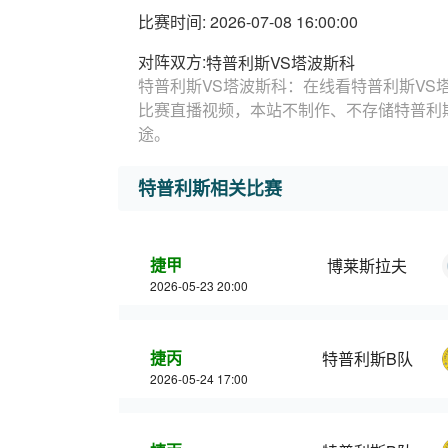
比赛时间: 2026-07-08 16:00:00
对阵双方:
特普利斯VS塔波斯科
特普利斯VS塔波斯科：在线看特普利斯VS
比赛直播视频，本站不制作、不存储特普利
途。
特普利斯相关比赛
捷甲
博莱斯拉夫
2026-05-23 20:00
捷丙
特普利斯B队
2026-05-24 17:00