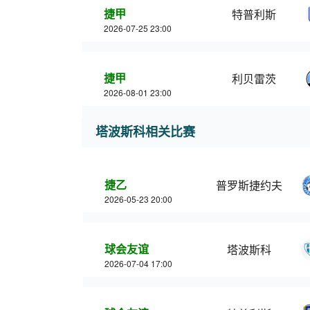
捷甲
特普利斯
2026-07-25 23:00
捷甲
利贝雷茨
2026-08-01 23:00
塔波斯科相关比赛
捷乙
普罗斯捷约夫
2026-05-23 20:00
球会友谊
塔波斯科
2026-07-04 17:00