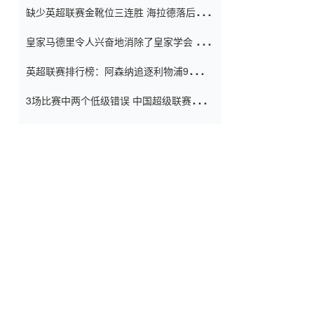
缺少英超联赛金靴位三连胜 海拉德落后6球
窗口
只有两个连续三个连续三靴
皇家马德里令人兴奋地消除了皇家学会 安
彭负责造成巨大的灾难！
英超联赛排行榜：阿森纳追逐利物浦9分 曼
联连续三件坏事
3场比赛中两个低级错误 中国超级联赛的前
守门员很老 是时候让位了 最好的继任者出
现