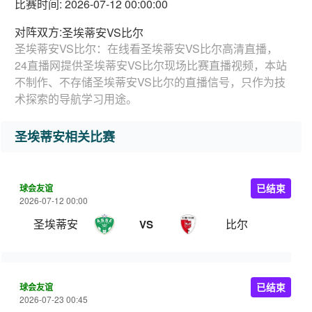
比赛时间: 2026-07-12 00:00:00
对阵双方:
圣埃蒂安VS比尔
圣埃蒂安VS比尔：在线看圣埃蒂安VS比尔高清直播，
24直播网提供圣埃蒂安VS比尔现场比赛直播视频，本站
不制作、不存储圣埃蒂安VS比尔的直播信号，只作为技
术探索的导航学习用途。
圣埃蒂安相关比赛
球会友谊
已结束
2026-07-12 00:00
圣埃蒂安
比尔
VS
球会友谊
已结束
2026-07-23 00:45