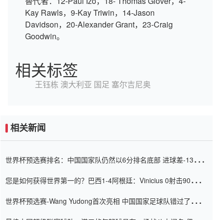
替代者：12-Paul Izo，18- Thomas Glover，4-
Kay Rawls，9-Kay Triwin，14-Jason
Davidson，20-Alexander Grant，23-Craig
Goodwin。
相关标签
王钰栋
澳大利亚
国足
塞尔吉尼奥
相关新闻
世界杯预选赛排名：中国国家队仍然以6分排名底部 进球差-13令人
震惊
您是如何获得世界第一的？巴西1-4阿根廷：Vinicius 0射击90分钟
内
世界杯预选赛-Wang Yudong首次亮相 中国国家足球队错过了世界
杯0-2