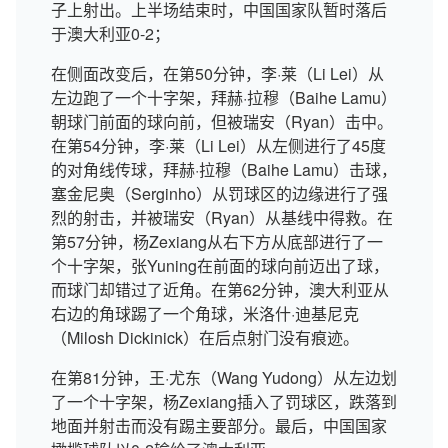
子上射出。上半场结束时，中国国家队暂时落后
于澳大利亚0-2；
在侧面改变后，在第50分钟，李·莱（Li Lei）从
左边跑了一个十字架，拜赫·拉穆（Baihe Lamu）
朝球门前面的球向前，但被瑞安（Ryan）击中。
在第54分钟，李·莱（Li Lei）从左侧进行了45度
的对角线传球，拜赫·拉穆（Baihe Lamu）击球，
塞金尼奥（Serginho）从罚球区的边缘进行了强
烈的射击，并被瑞安（Ryan）从基线中得救。在
第57分钟，杨Zexiang从右下方从底部进行了一
个十字架，张Yuning在前面的球向前迈出了球，
而球门却错过了近角。在第62分钟，澳大利亚从
右边的角球踢了一个角球，米洛什·迪基尼克
（Milosh Dickinick）在后点射门没有痕迹。
在第81分钟，王·尤东（Wang Yudong）从左边划
了一个十字架，杨Zexiang插入了罚球区，跌落到
地面并射击而没有踢主要部分。最后，中国国家