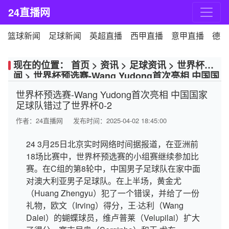
24直播网
篮球新闻
足球新闻
英超直播
西甲直播
意甲直播
德甲
现在的位置：
首页
>
资讯
>
足球资讯
>
世界杯新
闻
>
世界杯预选赛-Wang Yudong首次亮相 中国国
家足球队错过了世界杯0-2
世界杯预选赛-Wang Yudong首次亮相 中国国家
足球队错过了世界杯0-2
作者：
24直播网
发布时间：2025-04-02 18:45:00
24 3月25日北京实时网络时间据报道，在亚洲前
18场比赛中，世界杯预选赛的小组赛继续参加比
赛。在C组的第8轮中，中国男子足球队在家中面
对澳大利亚男子足球队。在上半场，黄金尤
（Huang Zhengyu）犯了一个错误，并给了一份
礼物，欧文（Irving）得分，王·达利（Wang
Dalei）的蝴蝶球员，维卢普莱（Velupilai）扩大