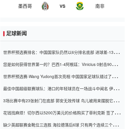
墨西哥
南非
VS
足球新闻
世界杯预选赛排名：中国国家队仍然以6分排名底部 进球差-13令人
震惊
您是如何获得世界第一的？巴西1-4阿根廷：Vinicius 0射击90分钟
内
世界杯预选赛-Wang Yudong首次亮相 中国国家足球队错过了世界
杯0-2
最佳中国超级联赛球队：港口的年轻球员在一场战斗中闻名 伊万放
弃了泰桑（Taishan）
3场比赛中有23张射门在底部 郭安无效传球 鸟儿被用来摆脱它
Setien痴迷于三名后卫
花钱找麻烦！切尔西以5200万美元的价格购买了菲利克斯 签了7年
并在半年内租了夏窗口
缺少英超联赛金靴位三连胜 海拉德落后6球 只有两个连续三个连续